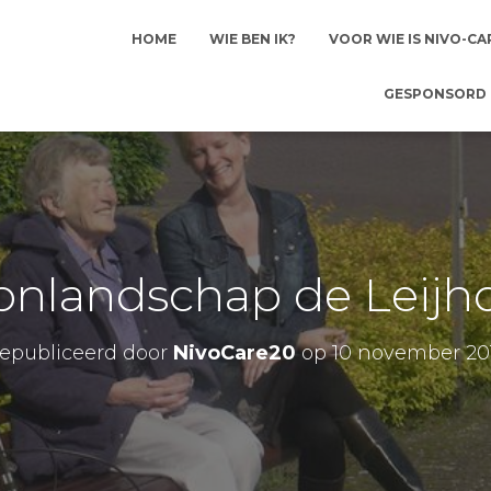
HOME
WIE BEN IK?
VOOR WIE IS NIVO-CA
GESPONSORD 
nlandschap de Leijh
epubliceerd door
NivoCare20
op
10 november 20