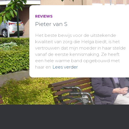
REVIEWS
Pieter van S
Het beste bewijs voor de uitstekende
kwaliteit van zorg die Helga biedt, is het
vertrouwen dat mijn moeder in haar stelde
vanaf de eerste kennismaking. Ze heeft
een hele warme band opgebouwd met
haar en
Lees verder