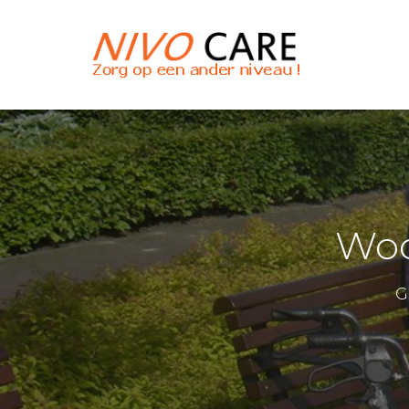
Woo
G