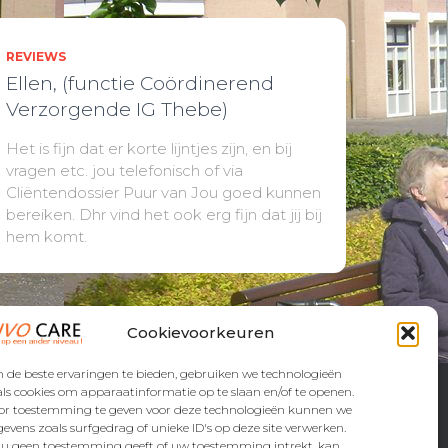
REVIEWS
Ellen, (functie Coördinerend
Verzorgende IG Thebe)
Het is fijn dat er korte lijntjes zijn, en bij
vragen etc. jou telefonisch of via
Cliëntendossier Puur van Jou goed kunnen
bereiken. Dhr vind het ook erg fijn dat jij bij
hem komt.
Cookievoorkeuren
de beste ervaringen te bieden, gebruiken we technologieën
ls cookies om apparaatinformatie op te slaan en/of te openen.
id
or toestemming te geven voor deze technologieën kunnen we
evens zoals surfgedrag of unieke ID's op deze site verwerken.
s u geen toestemming geeft of uw toestemming intrekt, kan