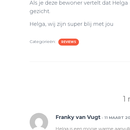
Als je deze bewoner vertelt dat Helga 
gezicht.
Helga, wij zijn super blij met jou
Categorieën:
REVIEWS
1 
Franky van Vugt
· 11 MAART 2
Helga is een mooie warme aanvullin