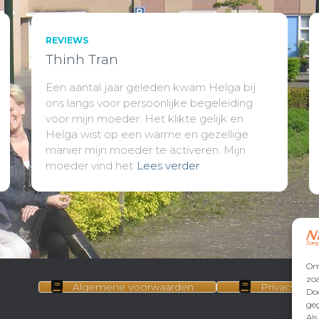
REVIEWS
Thinh Tran
Een aantal jaar geleden kwam Helga bij
ons langs voor persoonlijke begeleiding
voor mijn moeder. Het klikte gelijk en
Helga wist op een warme en gezellige
manier mijn moeder te activeren. Mijn
moeder vind het
Lees verder
Om 
zoa
Algemene voorwaarden
Privacybele
Do
geg
Al