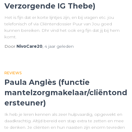
Verzorgende IG Thebe)
Het is fijn dat er korte lijntjes zijn, en bij vragen etc. jou
telefonisch of via Cliëntendossier Puur van Jou goed
kunnen bereiken. Dhr vind het ook erg fijn dat jij bij hem
komt.
Door
NivoCare20
,
4 jaar
geleden
REVIEWS
Paula Anglès (functie
mantelzorgmakelaar/cliëntond
ersteuner)
Ik heb je leren kennen als zeer hulpvaardig, opgewekt en
daadkrachtig. Altijd bereid een stap extra te zetten en mee
te denken. Je cliënten en hun naasten zijn enorm tevreden