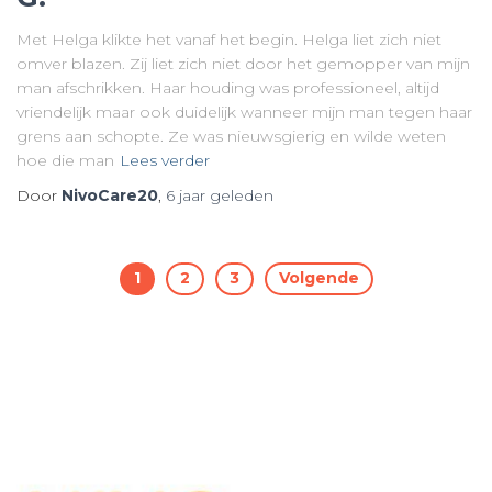
Met Helga klikte het vanaf het begin. Helga liet zich niet
omver blazen. Zij liet zich niet door het gemopper van mijn
man afschrikken. Haar houding was professioneel, altijd
vriendelijk maar ook duidelijk wanneer mijn man tegen haar
grens aan schopte. Ze was nieuwsgierig en wilde weten
hoe die man
Lees verder
Door
NivoCare20
,
6 jaar
geleden
Berichten
1
2
3
Volgende
paginering