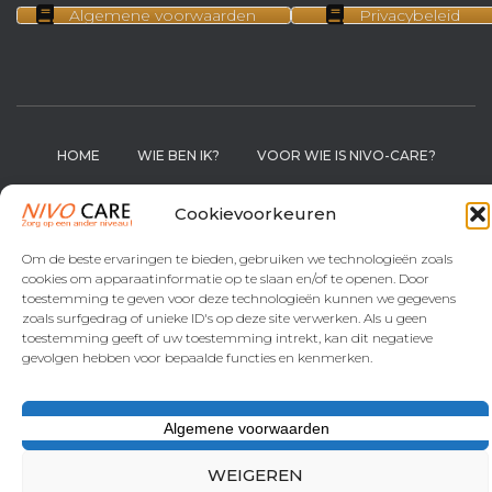
Algemene voorwaarden
Privacybeleid
HOME
WIE BEN IK?
VOOR WIE IS NIVO-CARE?
WAT KUNT U VERWACHTEN?
REVIEWS
Cookievoorkeuren
Om de beste ervaringen te bieden, gebruiken we technologieën zoals
GESPONSORD DOOR NIVO CARE
WINKEL
cookies om apparaatinformatie op te slaan en/of te openen. Door
toestemming te geven voor deze technologieën kunnen we gegevens
CONTACT
zoals surfgedrag of unieke ID's op deze site verwerken. Als u geen
toestemming geeft of uw toestemming intrekt, kan dit negatieve
gevolgen hebben voor bepaalde functies en kenmerken.
Hestia | Ontwikkeld door
ThemeIsle
ACCEPTEREN
Algemene voorwaarden
WEIGEREN