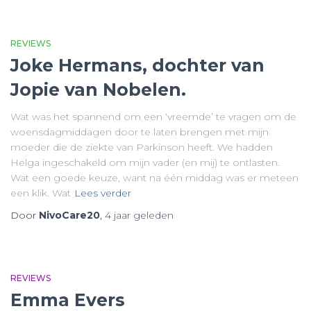
REVIEWS
Joke Hermans, dochter van
Jopie van Nobelen.
Wat was het spannend om een ‘vreemde’ te vragen om de
woensdagmiddagen door te laten brengen met mijn
moeder die de ziekte van Parkinson heeft. We hadden
Helga ingeschakeld om mijn vader (en mij) te ontlasten.
Wat een goede keuze, want na één middag was er meteen
een klik. Wat
Lees verder
Door
NivoCare20
,
4 jaar
geleden
REVIEWS
Emma Evers