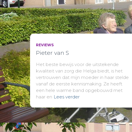
REVIEWS
Pieter van S
Het beste bewijs voor de uitstekende
kwaliteit van zorg die Helga biedt, is het
vertrouwen dat mijn moeder in haar stelde
vanaf de eerste kennismaking. Ze heeft
een hele warme band opgebouwd met
haar en
Lees verder