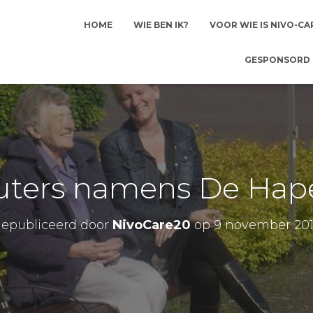
HOME
WIE BEN IK?
VOOR WIE IS NIVO-CA
GESPONSORD 
ers namens De Haper
epubliceerd door
NivoCare20
op
9 november 20