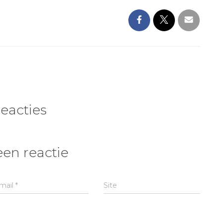
reacties
een reactie
mail
*
Site