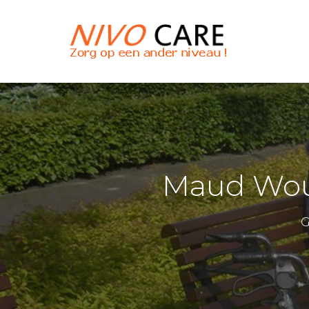
Maud Wout
G