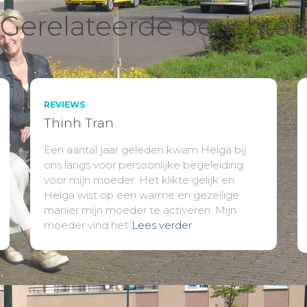
Gerelateerde berichte
REVIEWS
Thinh Tran
Een aantal jaar geleden kwam Helga bij
ons langs voor persoonlijke begeleiding
voor mijn moeder. Het klikte gelijk en
Helga wist op een warme en gezellige
manier mijn moeder te activeren. Mijn
moeder vind het
Lees verder