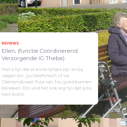
n
REVIEWS
Ellen, (functie Coördinerend
Verzorgende IG Thebe)
Het is fijn dat er korte lijntjes zijn, en bij
vragen etc. jou telefonisch of via
Cliëntendossier Puur van Jou goed kunnen
bereiken. Dhr vind het ook erg fijn dat jij bij
hem komt.