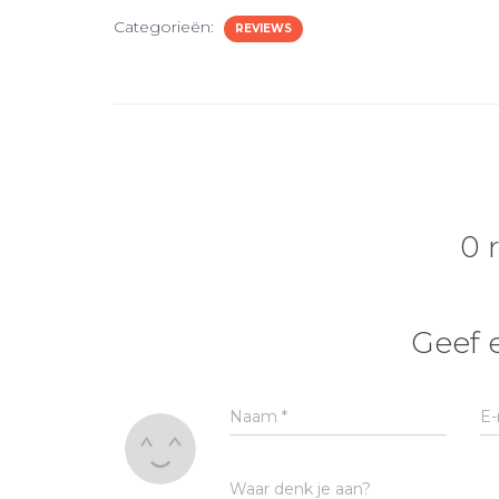
Categorieën:
REVIEWS
0 
Geef 
Naam
*
E-
Waar denk je aan?